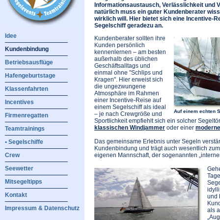
Informationsaustausch, Verlässlichkeit und 
natürlich muss ein guter Kundenberater wis
wirklich will. Hier bietet sich eine Incentive
Segelschiff geradezu an.
Idee
Kundenberater sollten ihre
Kunden persönlich
Kundenbindung
kennenlernen – am besten
außerhalb des üblichen
Betriebsausflüge
Geschäftsalltags und
einmal ohne "Schlips und
Hafengeburtstage
Kragen". Hier erweist sich
die ungezwungene
Klassenfahrten
Atmosphäre im Rahmen
einer Incentive-Reise auf
Incentives
einem Segelschiff als ideal
Auf einem echten 
– je nach Crewgröße und
Firmenregatten
Sportlichkeit empfiehlt sich ein solcher Segelt
klassischen Windjammer
oder einer
moderne
Teamtrainings
Das gemeinsame Erlebnis unter Segeln verstär
• Segelschiffe
Kundenbindung und trägt auch wesentlich zum
eigenen Mannschaft, der sogenannten „interne
Crew
Seewetter
Gehe
Tage
Mitsegeltipps
Sege
idyl
Kontakt
und 
Kund
Impressum & Datenschutz
als 
„Aug