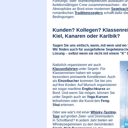
Führungs- oder Teamkompetenzen ausbauen un
funktionsfähigen Crew zusammenwachsen - die
Atmosphäre an Bord einer modernen
Segelyach
romantischen
Traditionsseglers
schafft dafür di
Bedingungen.
Kunden? Kollegen? Klassenre
Kiel, Kanaren oder Karibik?
Sagen Sie uns einfach, wann, mit wem und wo S
Wir finden auch für ausgefallene Segelwünsc
Lösung – selbst wenn sie nicht mit einem "K" 
Natürlich organisieren wir auch
Klassenfahrten
unter Segeln. Für
Klassenreisen haben wir sogar
besonders preiswerte Konditionen. Auch
als
Einzelbucher
kommen Sie bei uns
auf Ihre Kosten. Auf Wunsch organisieren
wir sogar maritime
Englischkurse
an
Bord. Und wenn Sie mögen, können Sie
unter Segeln auch an
Yoga-Kursen
teilnehmen oder die Kunst des
Feng-
Shui
erlernen.
Oder wie wär's mit einer
Whisky-Tasting-
Tour
auf großen Zwei- und Dreimastern
in Schottland? In jedem Jahr bieten wir
Whiskysegelreisen zu den berümtesten