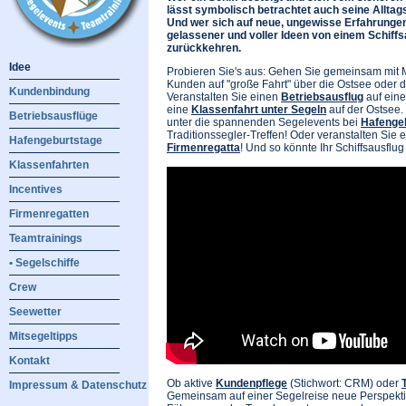
lässt symbolisch betrachtet auch seine Alltags
Und wer sich auf neue, ungewisse Erfahrungen 
gelassener und voller Ideen von einem Schiffs
zurückkehren.
Idee
Probieren Sie's aus: Gehen Sie gemeinsam mit M
Kunden auf "große Fahrt" über die Ostsee oder d
Kundenbindung
Veranstalten Sie einen
Betriebsausflug
auf eine
eine
Klassenfahrt unter Segeln
auf der Ostsee.
Betriebsausflüge
unter die spannenden Segelevents bei
Hafenge
Traditionssegler-Treffen! Oder veranstalten Sie 
Hafengeburtstage
Firmenregatta
! Und so könnte Ihr Schiffsausflu
Klassenfahrten
Incentives
Firmenregatten
Teamtrainings
• Segelschiffe
Crew
Seewetter
Mitsegeltipps
Kontakt
Ob aktive
Kundenpflege
(Stichwort: CRM) oder
Impressum & Datenschutz
Gemeinsam auf einer Segelreise neue Perspekti