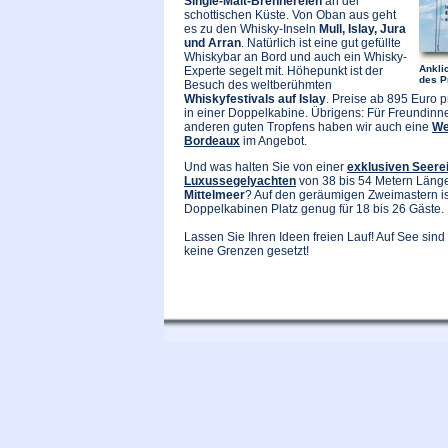
Single-Malt-Brennereien
an der
schottischen Küste. Von Oban aus geht
es zu den Whisky-Inseln
Mull, Islay, Jura
und Arran
. Natürlich ist eine gut gefüllte
Whiskybar an Bord und auch ein Whisky-
Ankli
Experte segelt mit. Höhepunkt ist der
des P
Besuch des weltberühmten
Whiskyfestivals auf Islay
. Preise ab 895 Euro 
in einer Doppelkabine. Übrigens: Für Freundin
anderen guten Tropfens haben wir auch eine
We
Bordeaux
im Angebot.
Und was halten Sie von einer
exklusiven Seere
Luxussegelyachten
von 38 bis 54 Metern Läng
Mittelmeer
? Auf den geräumigen Zweimastern is
Doppelkabinen Platz genug für 18 bis 26 Gäste.
Lassen Sie Ihren Ideen freien Lauf! Auf See sin
keine Grenzen gesetzt!